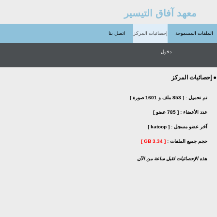
معهد آفاق التيسير
الملفات المسموحة
إحصائيات المركز
اتصل بنا
دخول
● إحصائيات المركز
تم تحميل :
[ 853 ملف و 1601 صورة ]
عدد الأعضاء :
[ 785 عضو ]
آخر عضو مسجل :
[ katoop ]
حجم جميع الملفات :
[ 3.34 GB ]
هذه الإحصائيات لقبل ساعة من الآن