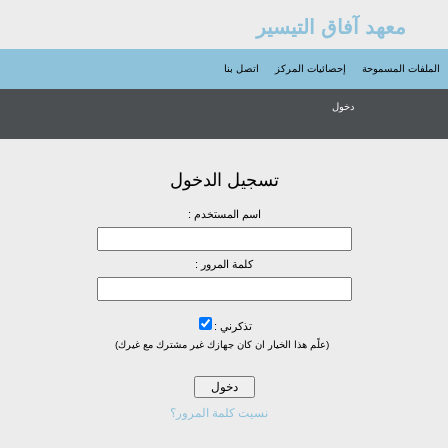
معهد آفاق التيسير
الملفات المسموحة
إحصائيات المركز
اتصل بنا
دخول
تسجيل الدخول
اسم المستخدم :
كلمة المرور :
تذكرني :
(علًم هذا الخيار ان كان جهازك غير مشترك مع غيرك)
نسيت كلمة المرور؟