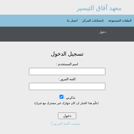
معهد آفاق التيسير
الملفات المسموحة
إحصائيات المركز
اتصل بنا
دخول
تسجيل الدخول
اسم المستخدم :
كلمة المرور :
تذكرني :
(علًم هذا الخيار ان كان جهازك غير مشترك مع غيرك)
نسيت كلمة المرور؟