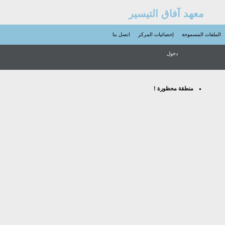
معهد آفاق التيسير
الملفات المسموحة
إحصائيات المركز
اتصل بنا
دخول
منطقة محظورة !